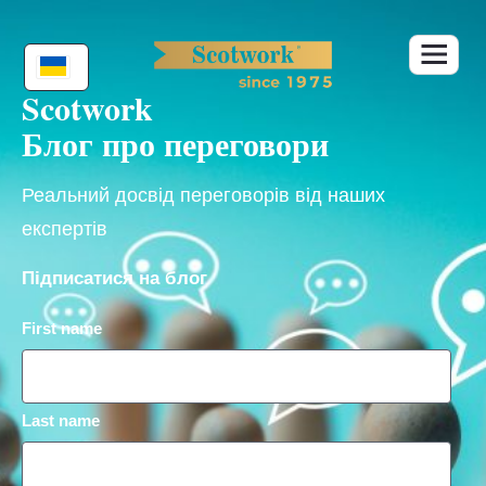
Skip
to
content
Scotwork
Блог про переговори
Реальний досвід переговорів від наших
експертів
Підписатися на блог
First name
Last name